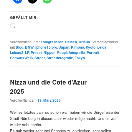
geladen …
Veröffentlicht unter
Fotografieren
,
Reisen
,
Urlaub
|
Verschlagwortet
mit
Blog
,
BNW
,
Iphone15 pro
,
Japan
,
Kimono
,
Kyoto
,
Leica
,
Leicaq2
,
LR Preset
,
Nippon
,
Peoplefotografie
,
Portrait
,
SchwarzWeiß
,
Street
,
Streetfotografie
,
Tokyo
Nizza und die Cote d’Azur
2025
Veröffentlicht am
19. März 2025
Weil es letztes Jahr so schön war, haben wir die Bürgerreise der
Stadt Nürnberg in diesem Jahr wieder mitgemacht. Und es war
wieder sehr schön.
Es gab wieder sehr viel Schönes zu entdecken, seht selbst.