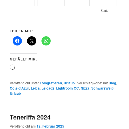
TEILEN MIT:
GEFÄLLT MIR:
Wird
geladen …
Veröffentlicht unter
Fotografieren
,
Urlaub
|
Verschlagwortet mit
Blog
,
Cote d'Azur
,
Leica
,
Leicaq2
,
Lightroom CC
,
Nizza
,
SchwarzWeiß
,
Urlaub
Teneriffa 2024
Veröffentlicht am
12. Februar 2025
Etwas verspätet, aber doch noch eine kleine Nachlese von Fotos
vom Aufenthalt auf Teneriffa 2024. Es war wieder sehr schön und
das möchten wir auch nicht missen.
(2025 ist schon gebucht!).