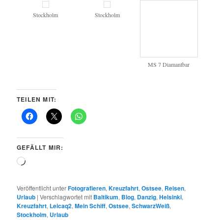
Stockholm
Stockholm
MS 7 Diamantbar
TEILEN MIT:
GEFÄLLT MIR:
Wird
geladen …
Veröffentlicht unter
Fotografieren
,
Kreuzfahrt
,
Ostsee
,
Reisen
,
Urlaub
|
Verschlagwortet mit
Baltikum
,
Blog
,
Danzig
,
Helsinki
,
Kreuzfahrt
,
Leicaq2
,
Mein Schiff
,
Ostsee
,
SchwarzWeiß
,
Stockholm
,
Urlaub
Japan 2025