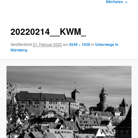
Bilder-
Nächstes →
Navigation
20220214__KWM_
Veröffentlicht
21. Februar 2022
am
2048 × 1638
in
Unterwegs in
Nürnberg