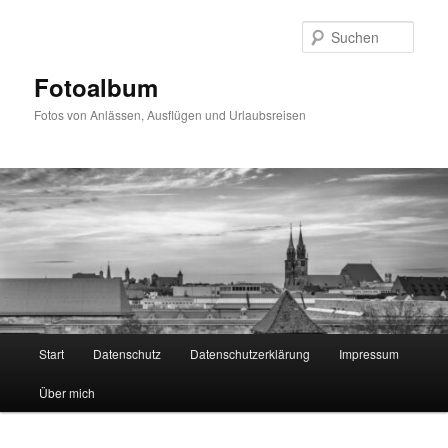
Zum
primären
Such
Inhalt
springen
Fotoalbum
Fotos von Anlässen, Ausflügen und Urlaubsreisen
Hauptmenü
Start
Datenschutz
Datenschutzerklärung
Impressum
Über mich