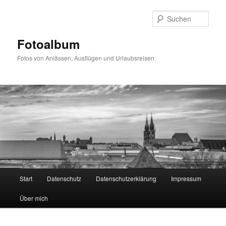
Zum
primären
Such
Inhalt
springen
Fotoalbum
Fotos von Anlässen, Ausflügen und Urlaubsreisen
Hauptmenü
Start
Datenschutz
Datenschutzerklärung
Impressum
Über mich