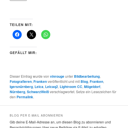
TEILEN MIT:
GEFÄLLT MIR:
Dieser Eintrag wurde von
vinrouge
unter
Bildbearbeitung
,
Fotografieren
,
Franken
veröffentlicht und mit
Blog
,
Franken
,
Igersnürnberg
,
Leica
,
Leicaq2
,
Lightroom CC
,
Mögeldorf
,
Nürnberg
,
SchwarzWeiß
verschlagwortet. Setze ein Lesezeichen für
den
Permalink
.
BLOG PER E-MAIL ABONNIEREN
Gib deine E-Mail-Adresse an, um diesen Blog zu abonnieren und
Benachrichtigungen über neue Beiträge via E-Mail zu erhalten.