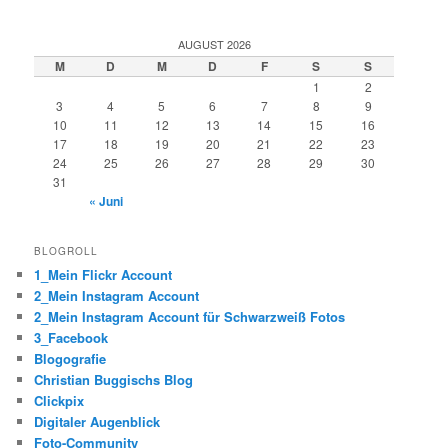
AUGUST 2026
M
D
M
D
F
S
S
1
2
3
4
5
6
7
8
9
10
11
12
13
14
15
16
17
18
19
20
21
22
23
24
25
26
27
28
29
30
31
« Juni
BLOGROLL
1_Mein Flickr Account
2_Mein Instagram Account
2_Mein Instagram Account für Schwarzweiß Fotos
3_Facebook
Blogografie
Christian Buggischs Blog
Clickpix
Digitaler Augenblick
Foto-Community