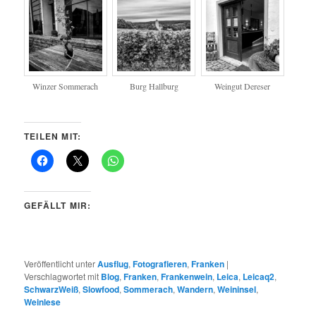
Winzer Sommerach
Burg Hallburg
Weingut Dereser
TEILEN MIT:
GEFÄLLT MIR:
Veröffentlicht unter
Ausflug
,
Fotografieren
,
Franken
|
Verschlagwortet mit
Blog
,
Franken
,
Frankenwein
,
Leica
,
Leicaq2
,
SchwarzWeiß
,
Slowfood
,
Sommerach
,
Wandern
,
Weininsel
,
Weinlese