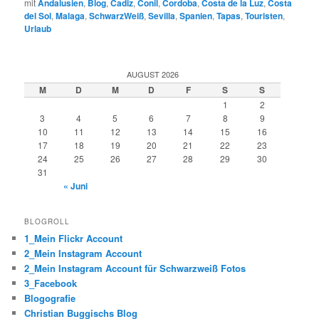
mit
Andalusien
,
Blog
,
Cadiz
,
Conil
,
Cordoba
,
Costa de la Luz
,
Costa
del Sol
,
Malaga
,
SchwarzWeiß
,
Sevilla
,
Spanien
,
Tapas
,
Touristen
,
Urlaub
AUGUST 2026
M
D
M
D
F
S
S
1
2
3
4
5
6
7
8
9
10
11
12
13
14
15
16
17
18
19
20
21
22
23
24
25
26
27
28
29
30
31
« Juni
BLOGROLL
1_Mein Flickr Account
2_Mein Instagram Account
2_Mein Instagram Account für Schwarzweiß Fotos
3_Facebook
Blogografie
Christian Buggischs Blog