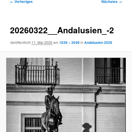
Bilder-
← Vorheriges
Nächstes →
Navigation
20260322__Andalusien_-2
Veröffentlicht
11. Mai 2026
am
1639 × 2048
in
Andalusien 2026