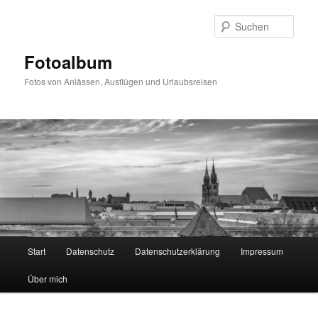
Zum
primären
Such
Inhalt
springen
Fotoalbum
Fotos von Anlässen, Ausflügen und Urlaubsreisen
Hauptmenü
Start
Datenschutz
Datenschutzerklärung
Impressum
Über mich