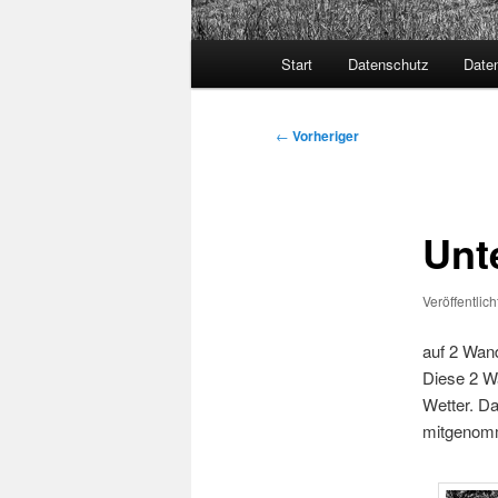
Hauptmenü
Start
Datenschutz
Date
Beitragsnavigation
←
Vorheriger
Unt
Veröffentlic
auf 2 Wand
Diese 2 W
Wetter. Da
mitgenom