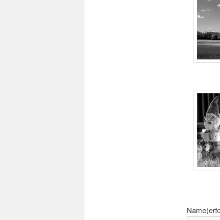
Name
(erf