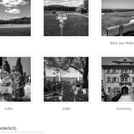
Blick zum Walbe
Adlitz
Adlitz
Atzelsberg
orderlich)