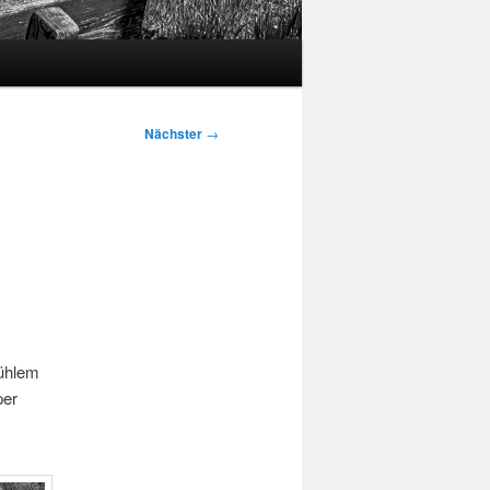
Nächster
→
kühlem
per