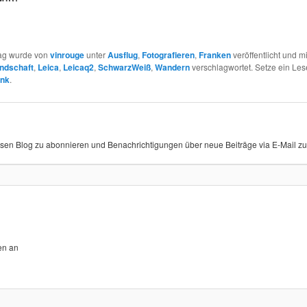
rag wurde von
vinrouge
unter
Ausflug
,
Fotografieren
,
Franken
veröffentlicht und m
ndschaft
,
Leica
,
Leicaq2
,
SchwarzWeiß
,
Wandern
verschlagwortet. Setze ein Les
ink
.
sen Blog zu abonnieren und Benachrichtigungen über neue Beiträge via E-Mail zu 
en an