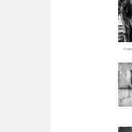
Uralt