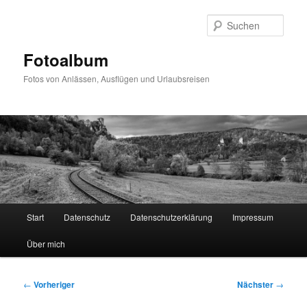
Zum
primären
Such
Inhalt
springen
Fotoalbum
Fotos von Anlässen, Ausflügen und Urlaubsreisen
Hauptmenü
Start
Datenschutz
Datenschutzerklärung
Impressum
Über mich
Beitragsnavigation
←
Vorheriger
Nächster
→