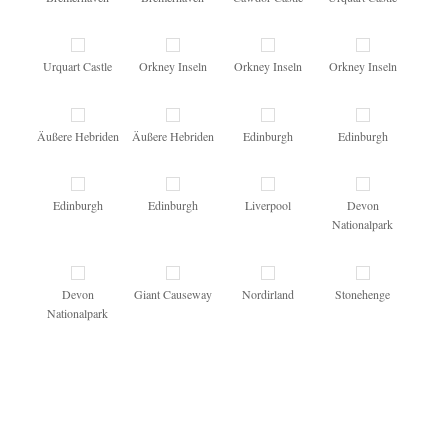
Urquart Castle
Orkney Inseln
Orkney Inseln
Orkney Inseln
Äußere Hebriden
Äußere Hebriden
Edinburgh
Edinburgh
Edinburgh
Edinburgh
Liverpool
Devon
Nationalpark
Devon
Giant Causeway
Nordirland
Stonehenge
Nationalpark