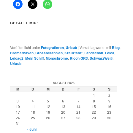
GEFÄLLT MIR:
Veröffentlicht unter
Fotografieren
,
Urlaub
|
Verschlagwortet mit
Blog
,
Bremerhaven
,
Grossbritannien
,
Kreuzfahrt
,
Landschaft
,
Leica
,
Leicaq2
,
Mein Schiff
,
Monochrome
,
Ricoh GR3
,
SchwarzWeiß
,
Urlaub
AUGUST 2026
M
D
M
D
F
S
S
1
2
3
4
5
6
7
8
9
10
11
12
13
14
15
16
17
18
19
20
21
22
23
24
25
26
27
28
29
30
31
« Juni