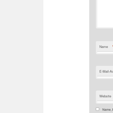
Name
E-Mail-A
Website
Name, E