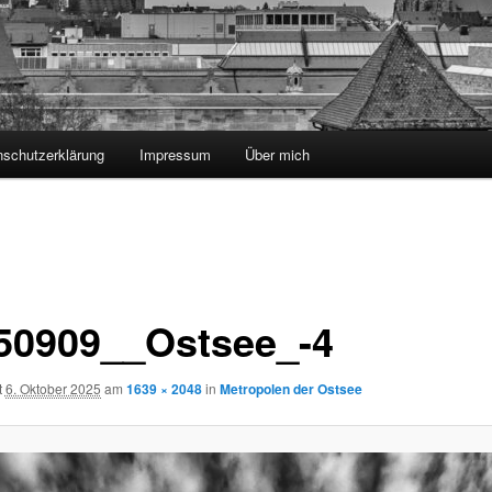
nschutzerklärung
Impressum
Über mich
50909__Ostsee_-4
t
6. Oktober 2025
am
1639 × 2048
in
Metropolen der Ostsee