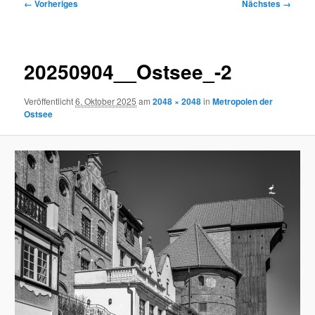
Bilder-
← Vorheriges
Nächstes →
Navigation
20250904__Ostsee_-2
Veröffentlicht
6. Oktober 2025
am
2048 × 2048
in
Metropolen der
Ostsee