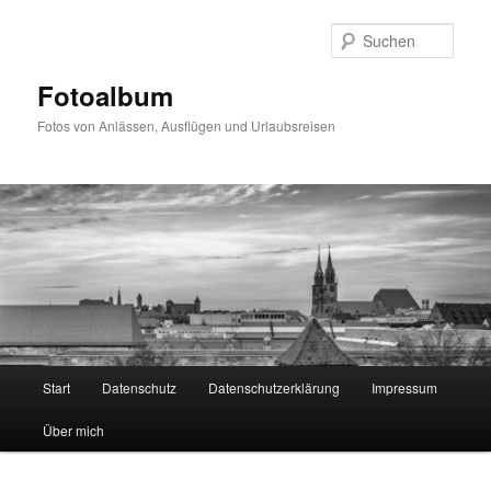
Zum
primären
Such
Inhalt
springen
Fotoalbum
Fotos von Anlässen, Ausflügen und Urlaubsreisen
Hauptmenü
Start
Datenschutz
Datenschutzerklärung
Impressum
Über mich