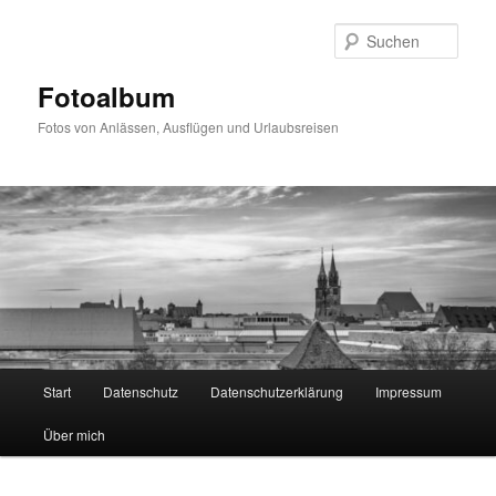
Zum
primären
Such
Inhalt
springen
Fotoalbum
Fotos von Anlässen, Ausflügen und Urlaubsreisen
Hauptmenü
Start
Datenschutz
Datenschutzerklärung
Impressum
Über mich