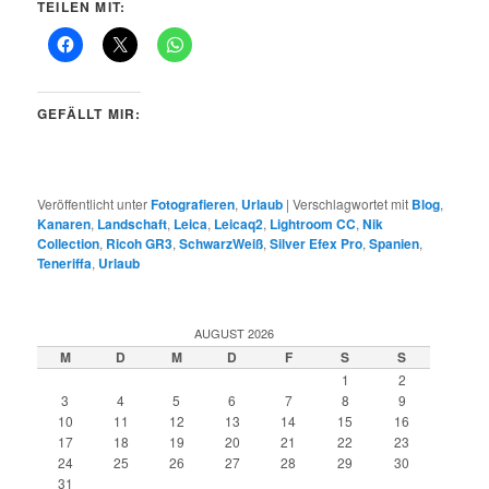
TEILEN MIT:
GEFÄLLT MIR:
Veröffentlicht unter
Fotografieren
,
Urlaub
|
Verschlagwortet mit
Blog
,
Kanaren
,
Landschaft
,
Leica
,
Leicaq2
,
Lightroom CC
,
Nik
Collection
,
Ricoh GR3
,
SchwarzWeiß
,
Silver Efex Pro
,
Spanien
,
Teneriffa
,
Urlaub
AUGUST 2026
M
D
M
D
F
S
S
1
2
3
4
5
6
7
8
9
10
11
12
13
14
15
16
17
18
19
20
21
22
23
24
25
26
27
28
29
30
31