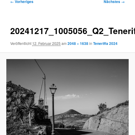
Bilder-
← Vorheriges
Nächstes →
Navigation
20241217_1005056_Q2_Teneri
Veröffentlicht
12. Februar 2025
am
2048 × 1638
in
Teneriffa 2024