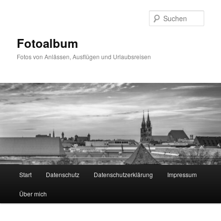
Zum
primären
Such
Inhalt
springen
Fotoalbum
Fotos von Anlässen, Ausflügen und Urlaubsreisen
Hauptmenü
Start
Datenschutz
Datenschutzerklärung
Impressum
Über mich