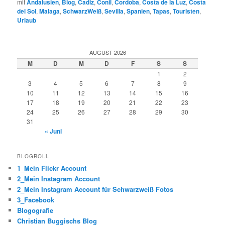
mit
Andalusien
,
Blog
,
Cadiz
,
Conil
,
Cordoba
,
Costa de la Luz
,
Costa
del Sol
,
Malaga
,
SchwarzWeiß
,
Sevilla
,
Spanien
,
Tapas
,
Touristen
,
Urlaub
AUGUST 2026
M
D
M
D
F
S
S
1
2
3
4
5
6
7
8
9
10
11
12
13
14
15
16
17
18
19
20
21
22
23
24
25
26
27
28
29
30
31
« Juni
BLOGROLL
1_Mein Flickr Account
2_Mein Instagram Account
2_Mein Instagram Account für Schwarzweiß Fotos
3_Facebook
Blogografie
Christian Buggischs Blog