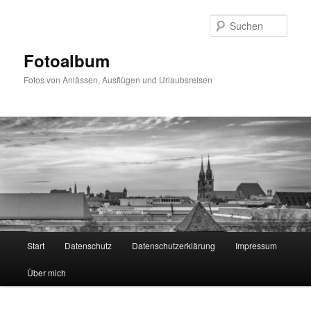
Zum
primären
Such
Inhalt
springen
Fotoalbum
Fotos von Anlässen, Ausflügen und Urlaubsreisen
Hauptmenü
Start
Datenschutz
Datenschutzerklärung
Impressum
Über mich