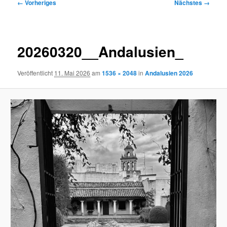
Bilder-
← Vorheriges
Nächstes →
Navigation
20260320__Andalusien_
Veröffentlicht
11. Mai 2026
am
1536 × 2048
in
Andalusien 2026