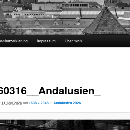
nschutzerklärung
Impressum
Über mich
60316__Andalusien_
t
11. Mai 2026
am
1638 × 2048
in
Andalusien 2026