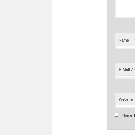
Name
E-Mail-A
Website
Name, E