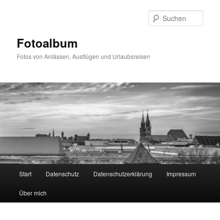
Zum
primären
Such
Inhalt
springen
Fotoalbum
Fotos von Anlässen, Ausflügen und Urlaubsreisen
Hauptmenü
Start
Datenschutz
Datenschutzerklärung
Impressum
Über mich