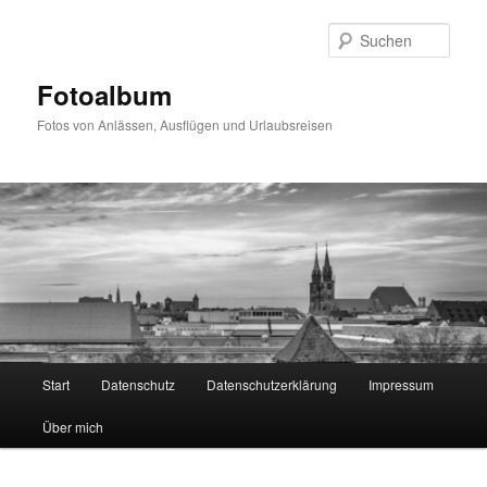
Zum
primären
Such
Inhalt
springen
Fotoalbum
Fotos von Anlässen, Ausflügen und Urlaubsreisen
Hauptmenü
Start
Datenschutz
Datenschutzerklärung
Impressum
Über mich