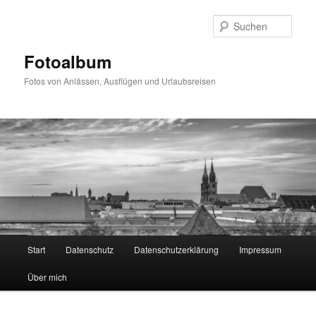
Zum
primären
Such
Inhalt
springen
Fotoalbum
Fotos von Anlässen, Ausflügen und Urlaubsreisen
Hauptmenü
Start
Datenschutz
Datenschutzerklärung
Impressum
Über mich