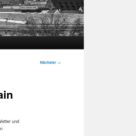
Nächster
→
ain
Wetter und
en