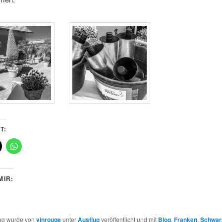
T:
MIR:
rag wurde von
vinrouge
unter
Ausflug
veröffentlicht und mit
Blog
,
Franken
,
Schwar