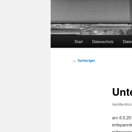
Hauptmenü
Start
Datenschutz
Date
Beitragsnavigation
←
Vorheriger
Unt
Veröffentlic
am 6.5.201
entspannte
mitgenom