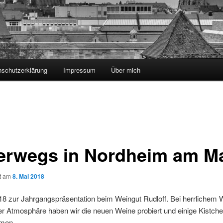
nschutzerklärung
Impressum
Über mich
erwegs in Nordheim am M
ht am
8. Mai 2018
8 zur Jahrgangspräsentation beim Weingut Rudloff. Bei herrlichem 
r Atmosphäre haben wir die neuen Weine probiert und einige Kistch
men.