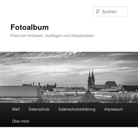
Zum
primären
Such
Inhalt
springen
Fotoalbum
Fotos von Anlässen, Ausflügen und Urlaubsreisen
Hauptmenü
Start
Datenschutz
Datenschutzerklärung
Impressum
Über mich