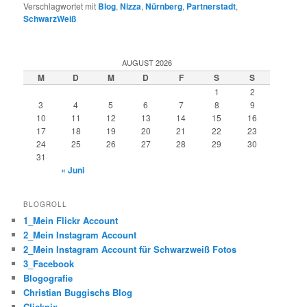
Verschlagwortet mit
Blog
,
Nizza
,
Nürnberg
,
Partnerstadt
,
SchwarzWeiß
AUGUST 2026
M
D
M
D
F
S
S
1
2
3
4
5
6
7
8
9
10
11
12
13
14
15
16
17
18
19
20
21
22
23
24
25
26
27
28
29
30
31
« Juni
BLOGROLL
1_Mein Flickr Account
2_Mein Instagram Account
2_Mein Instagram Account für Schwarzweiß Fotos
3_Facebook
Blogografie
Christian Buggischs Blog
Clickpix