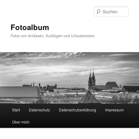
Zum
primären
Such
Inhalt
springen
Fotoalbum
Fotos von Anlässen, Ausflügen und Urlaubsreisen
Hauptmenü
Start
Datenschutz
Datenschutzerklärung
Impressum
Über mich