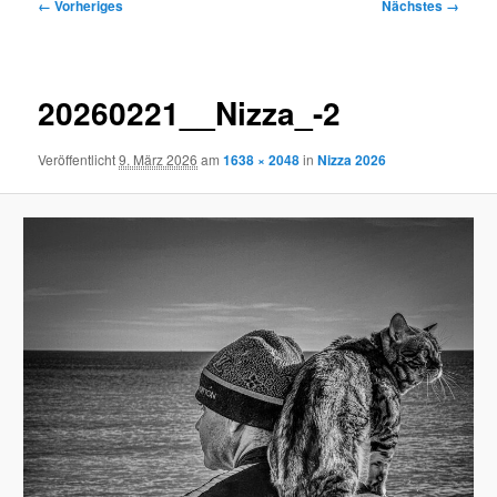
Bilder-
← Vorheriges
Nächstes →
Navigation
20260221__Nizza_-2
Veröffentlicht
9. März 2026
am
1638 × 2048
in
Nizza 2026