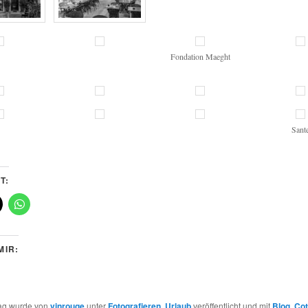
Fondation Maeght
Sant
T:
MIR:
rag wurde von
vinrouge
unter
Fotografieren
,
Urlaub
veröffentlicht und mit
Blog
,
Cot