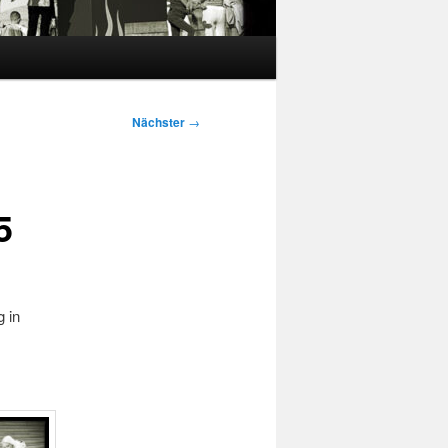
Nächster
→
5
g in