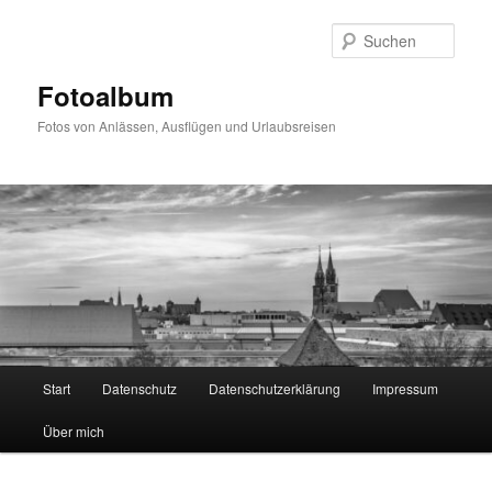
Zum
primären
Such
Inhalt
springen
Fotoalbum
Fotos von Anlässen, Ausflügen und Urlaubsreisen
Hauptmenü
Start
Datenschutz
Datenschutzerklärung
Impressum
Über mich