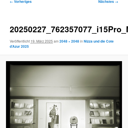
Bilder-
← Vorheriges
Nächstes →
Navigation
20250227_762357077_i15Pro_
Veröffentlicht
19. März 2025
am
2048 × 2048
in
Nizza und die Cote
d’Azur 2025