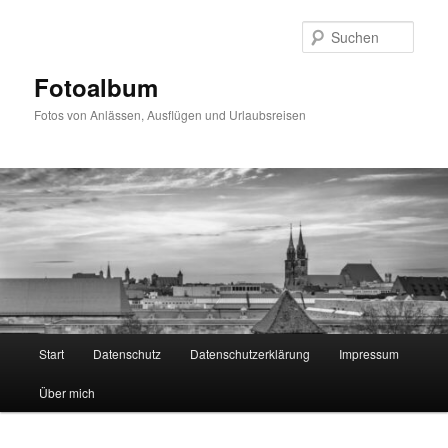
Zum
primären
Such
Inhalt
springen
Fotoalbum
Fotos von Anlässen, Ausflügen und Urlaubsreisen
Hauptmenü
Start
Datenschutz
Datenschutzerklärung
Impressum
Über mich