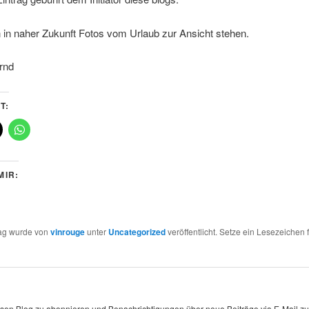
n in naher Zukunft Fotos vom Urlaub zur Ansicht stehen.
rnd
T:
MIR:
rag wurde von
vinrouge
unter
Uncategorized
veröffentlicht. Setze ein Lesezeichen 
sen Blog zu abonnieren und Benachrichtigungen über neue Beiträge via E-Mail zu 