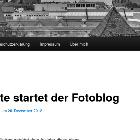
nschutzerklärung
Impressum
Über mich
te startet der Fotoblog
ht am
20. Dezember 2012
Eintrag gebührt dem Initiator diese blogs.