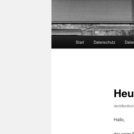
Hauptmenü
Start
Datenschutz
Date
Beitragsnavigation
Heu
Veröffentlic
Hallo,
der erste 