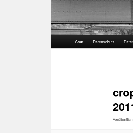
Hauptmenü
Start
Datenschutz
Date
Bilder-
Navigation
cro
201
Veröffentlich