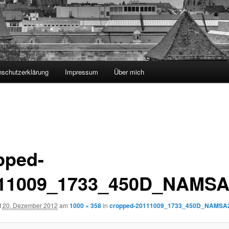
nschutzerklärung
Impressum
Über mich
pped-
11009_1733_450D_NAMSA
t
20. Dezember 2012
am
1000 × 358
in
cropped-20111009_1733_450D_NAMSA2