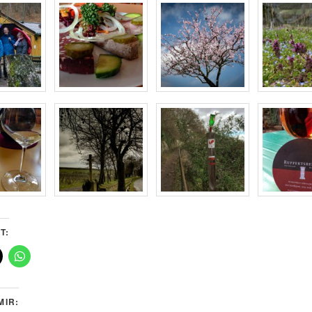
T:
MIR: