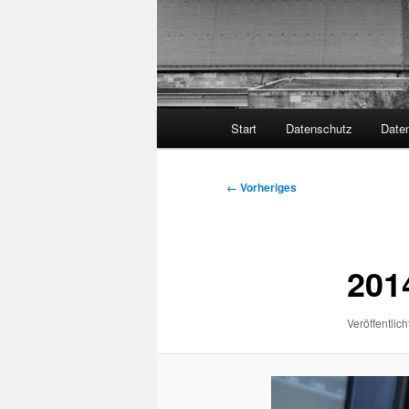
Hauptmenü
Start
Datenschutz
Date
Bilder-
← Vorheriges
Navigation
201
Veröffentlich