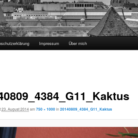
nschutzerklärung
Impressum
Über mich
40809_4384_G11_Kaktus
t
23. August 2014
am
750 × 1000
in
20140809_4384_G11_Kaktus