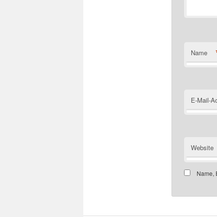
Name
E-Mail-A
Website
Name, E