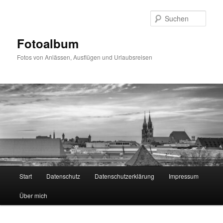
Zum
primären
Such
Inhalt
springen
Fotoalbum
Fotos von Anlässen, Ausflügen und Urlaubsreisen
Hauptmenü
Start
Datenschutz
Datenschutzerklärung
Impressum
Über mich