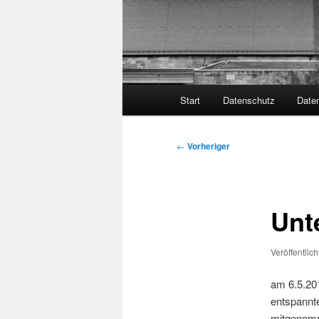
Hauptmenü
Start
Datenschutz
Date
Beitragsnavigation
←
Vorheriger
Unt
Veröffentlic
am 6.5.201
entspannte
mitgenom