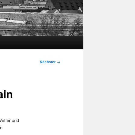
Nächster
→
ain
Wetter und
en