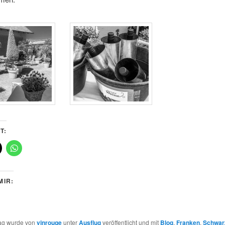
T:
MIR:
rag wurde von
vinrouge
unter
Ausflug
veröffentlicht und mit
Blog
,
Franken
,
Schwar