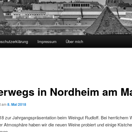
nschutzerklärung
Impressum
Über mich
erwegs in Nordheim am M
ht am
8. Mai 2018
8 zur Jahrgangspräsentation beim Weingut Rudloff. Bei herrlichem 
r Atmosphäre haben wir die neuen Weine probiert und einige Kistch
men.