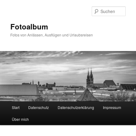
Zum
primären
Such
Inhalt
springen
Fotoalbum
Fotos von Anlässen, Ausflügen und Urlaubsreisen
Hauptmenü
Start
Datenschutz
Datenschutzerklärung
Impressum
Über mich