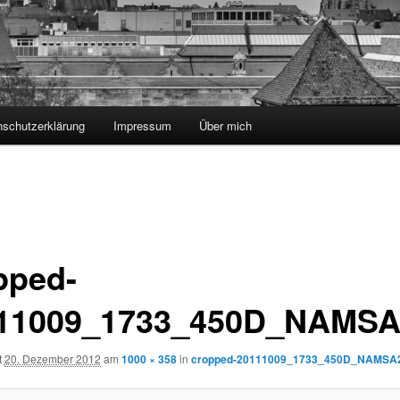
nschutzerklärung
Impressum
Über mich
pped-
11009_1733_450D_NAMSA
t
20. Dezember 2012
am
1000 × 358
in
cropped-20111009_1733_450D_NAMSA2