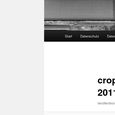
Hauptmenü
Start
Datenschutz
Date
Bilder-
Navigation
cro
201
Veröffentlich