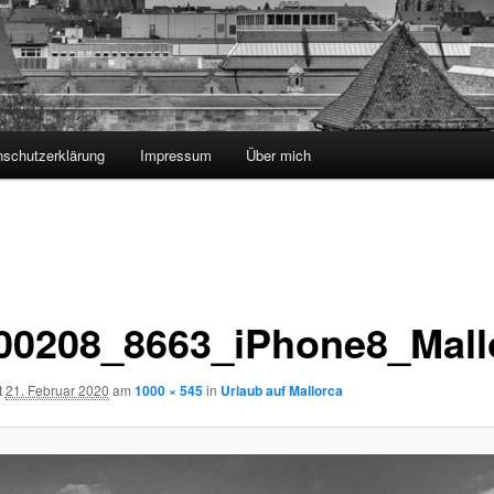
nschutzerklärung
Impressum
Über mich
00208_8663_iPhone8_Mall
t
21. Februar 2020
am
1000 × 545
in
Urlaub auf Mallorca