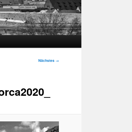
Nächstes →
orca2020_