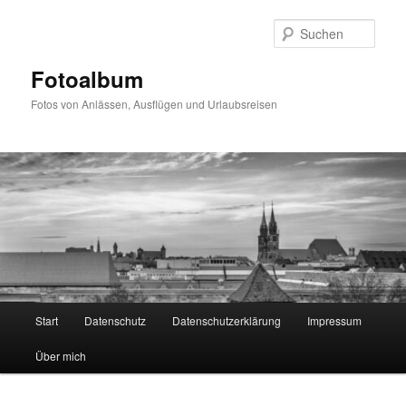
Zum
primären
Such
Inhalt
springen
Fotoalbum
Fotos von Anlässen, Ausflügen und Urlaubsreisen
Hauptmenü
Start
Datenschutz
Datenschutzerklärung
Impressum
Über mich