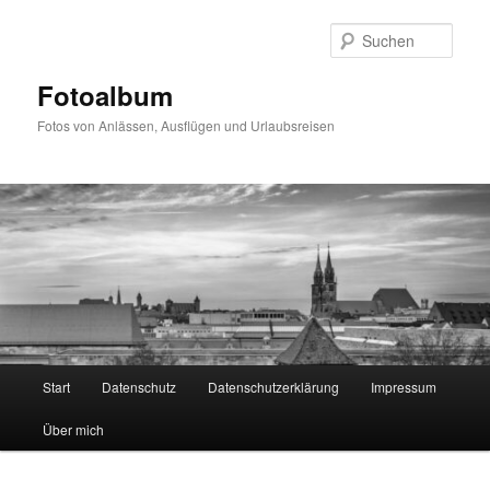
Zum
primären
Such
Inhalt
springen
Fotoalbum
Fotos von Anlässen, Ausflügen und Urlaubsreisen
Hauptmenü
Start
Datenschutz
Datenschutzerklärung
Impressum
Über mich