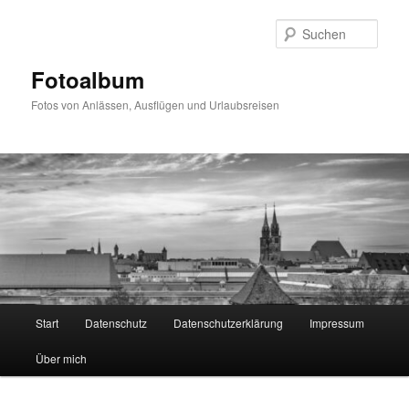
Zum
primären
Such
Inhalt
springen
Fotoalbum
Fotos von Anlässen, Ausflügen und Urlaubsreisen
Hauptmenü
Start
Datenschutz
Datenschutzerklärung
Impressum
Über mich