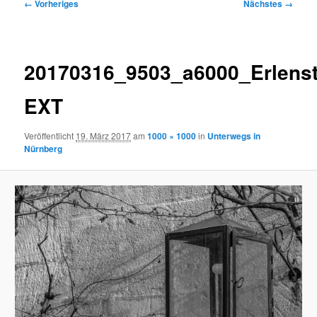
Bilder-
← Vorheriges
Nächstes →
Navigation
20170316_9503_a6000_Erlens
EXT
Veröffentlicht
19. März 2017
am
1000 × 1000
in
Unterwegs in
Nürnberg