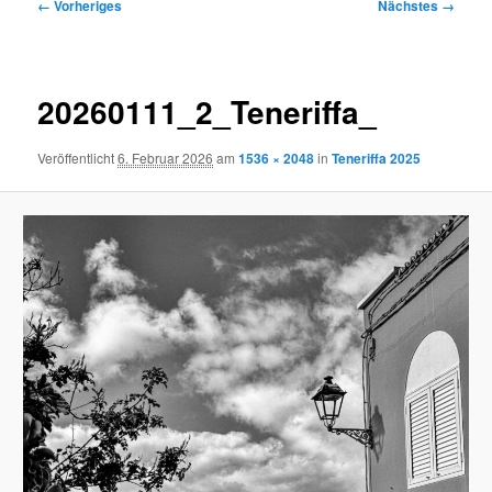
Bilder-
← Vorheriges
Nächstes →
Navigation
20260111_2_Teneriffa_
Veröffentlicht
6. Februar 2026
am
1536 × 2048
in
Teneriffa 2025