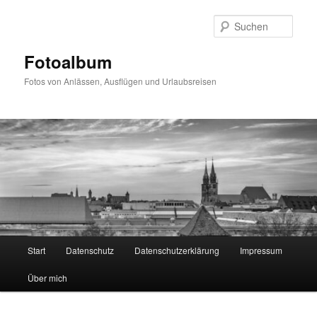
Zum
primären
Such
Inhalt
springen
Fotoalbum
Fotos von Anlässen, Ausflügen und Urlaubsreisen
Hauptmenü
Start
Datenschutz
Datenschutzerklärung
Impressum
Über mich