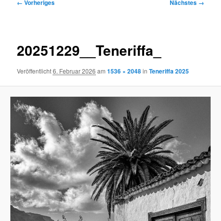
Bilder-
← Vorheriges
Nächstes →
Navigation
20251229__Teneriffa_
Veröffentlicht
6. Februar 2026
am
1536 × 2048
in
Teneriffa 2025