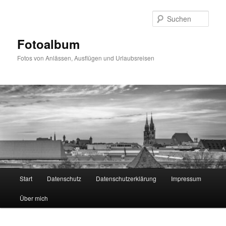
Zum
primären
Such
Inhalt
springen
Fotoalbum
Fotos von Anlässen, Ausflügen und Urlaubsreisen
Hauptmenü
Start
Datenschutz
Datenschutzerklärung
Impressum
Über mich