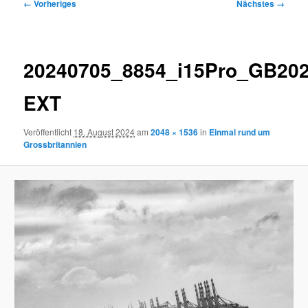
Bilder-
← Vorheriges
Nächstes →
Navigation
20240705_8854_i15Pro_GB20
EXT
Veröffentlicht
18. August 2024
am
2048 × 1536
in
Einmal rund um
Grossbritannien