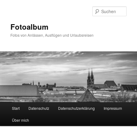
Zum
primären
Such
Inhalt
springen
Fotoalbum
Fotos von Anlässen, Ausflügen und Urlaubsreisen
Hauptmenü
Start
Datenschutz
Datenschutzerklärung
Impressum
Über mich