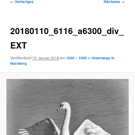
Bilder-
← Vorheriges
Nächstes →
Navigation
20180110_6116_a6300_div_
EXT
Veröffentlicht
15. Januar 2018
am
1000 × 1000
in
Unterwegs in
Nürnberg