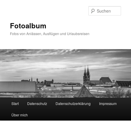
Zum
primären
Such
Inhalt
springen
Fotoalbum
Fotos von Anlässen, Ausflügen und Urlaubsreisen
Hauptmenü
Start
Datenschutz
Datenschutzerklärung
Impressum
Über mich