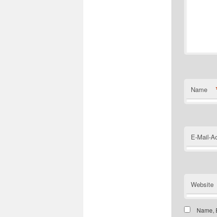
Name
E-Mail-A
Website
Name, E