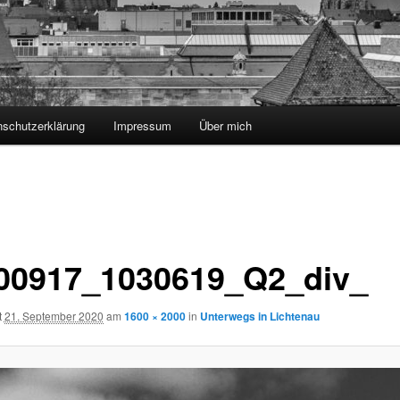
nschutzerklärung
Impressum
Über mich
00917_1030619_Q2_div_
t
21. September 2020
am
1600 × 2000
in
Unterwegs in Lichtenau