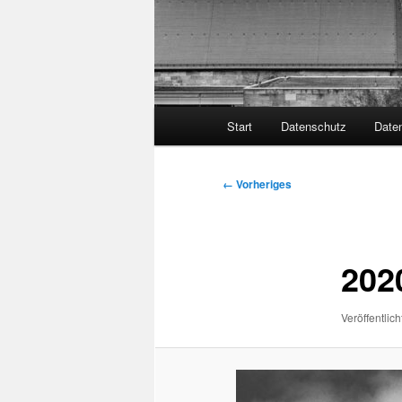
Hauptmenü
Start
Datenschutz
Date
Bilder-
← Vorheriges
Navigation
202
Veröffentlich