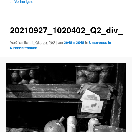
Bilder-
← Vorheriges
Navigation
20210927_1020402_Q2_div_
Veröffentlicht
4. Oktober 2021
am
2048 × 2048
in
Unterwegs In
Kirchehrenbach