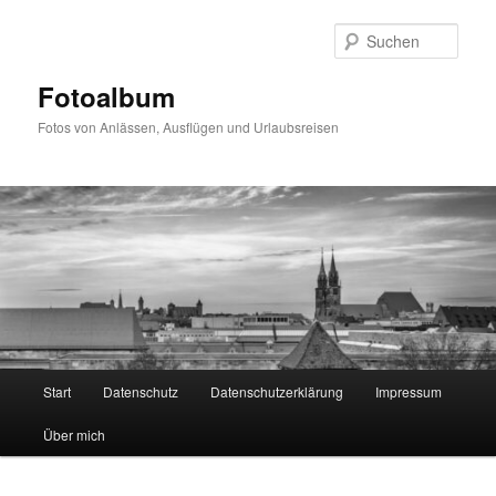
Zum
primären
Such
Inhalt
springen
Fotoalbum
Fotos von Anlässen, Ausflügen und Urlaubsreisen
Hauptmenü
Start
Datenschutz
Datenschutzerklärung
Impressum
Über mich