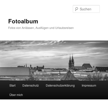
Zum
primären
Such
Inhalt
springen
Fotoalbum
Fotos von Anlässen, Ausflügen und Urlaubsreisen
Hauptmenü
Start
Datenschutz
Datenschutzerklärung
Impressum
Über mich