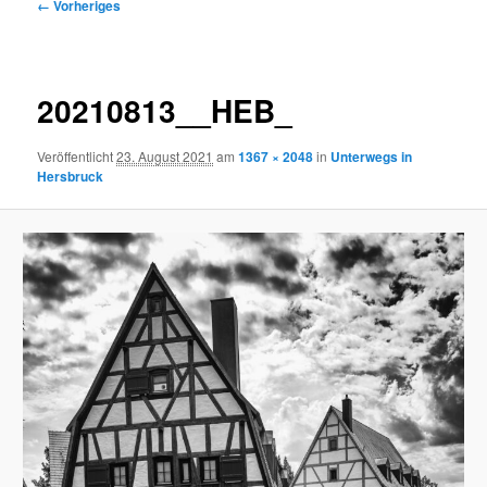
Bilder-
← Vorheriges
Navigation
20210813__HEB_
Veröffentlicht
23. August 2021
am
1367 × 2048
in
Unterwegs in
Hersbruck