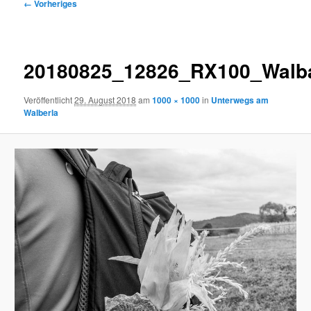
Bilder-
← Vorheriges
Navigation
20180825_12826_RX100_Walb
Veröffentlicht
29. August 2018
am
1000 × 1000
in
Unterwegs am
Walberla