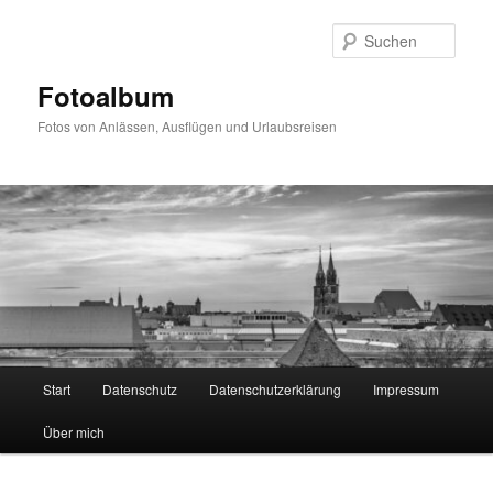
Zum
primären
Such
Inhalt
springen
Fotoalbum
Fotos von Anlässen, Ausflügen und Urlaubsreisen
Hauptmenü
Start
Datenschutz
Datenschutzerklärung
Impressum
Über mich