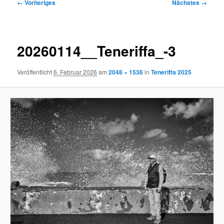
Bilder-
← Vorheriges
Nächstes →
Navigation
20260114__Teneriffa_-3
Veröffentlicht
6. Februar 2026
am
2048 × 1536
in
Teneriffa 2025