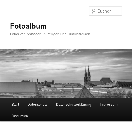
Zum
primären
Such
Inhalt
springen
Fotoalbum
Fotos von Anlässen, Ausflügen und Urlaubsreisen
Hauptmenü
Start
Datenschutz
Datenschutzerklärung
Impressum
Über mich