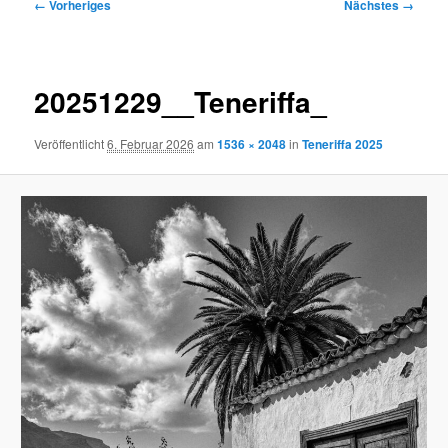
Bilder-
← Vorheriges
Nächstes →
Navigation
20251229__Teneriffa_
Veröffentlicht
6. Februar 2026
am
1536 × 2048
in
Teneriffa 2025