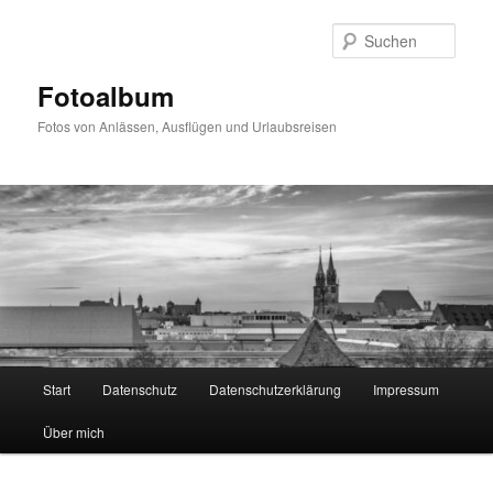
Zum
primären
Such
Inhalt
springen
Fotoalbum
Fotos von Anlässen, Ausflügen und Urlaubsreisen
Hauptmenü
Start
Datenschutz
Datenschutzerklärung
Impressum
Über mich