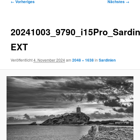
Bilder-
← Vorheriges
Nächstes →
Navigation
20241003_9790_i15Pro_Sardin
EXT
Veröffentlicht
4. November 2024
am
2048 × 1638
in
Sardinien