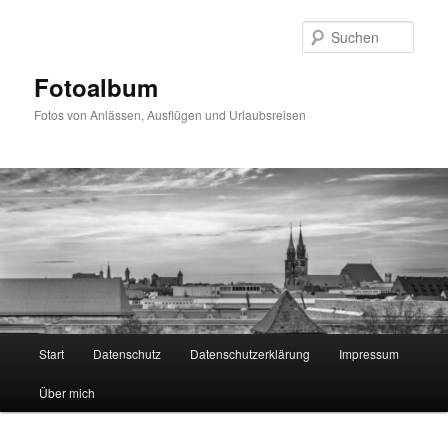
Zum
primären
Such
Inhalt
springen
Fotoalbum
Fotos von Anlässen, Ausflügen und Urlaubsreisen
Hauptmenü
Start
Datenschutz
Datenschutzerklärung
Impressum
Über mich